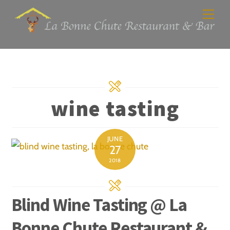
Skip
Men
to
content
wine tasting
JUNE
27
2018
Blind Wine Tasting @ La
Bonne Chute Restaurant &