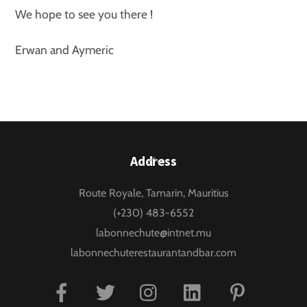
We hope to see you there !
Erwan and Aymeric
Back
Address
To
Route Royale, Tamarin, Mauritius
Top
(+230) 483-6552
labonnechute@intnet.mu
labonnechuterestaurantandbar.com
Facebook
Twitter
Instagram
Linkedin
Pinterest